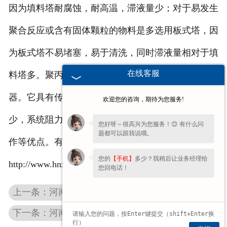
因为填料塔耐腐蚀，耐高温，滞液量少；对于易发生
聚合反应或含有固体颗粒的物料是多选用板式塔，因
为板式塔不易堵塞，易于清洗，同时滞液量相对于填
在线客服
料塔多。聚丙烯，聚氯乙烯塔器是塔器中常见的塔
器。它具有传质传热效果好，气液负荷高，雾沫夹带
欢迎您的咨询，期待为您服务!
少，系统阻力小，防堵性能好，除尘效果好，易于操
您好呀～很高兴为您服务！😊 有什么问
题都可以跟我说哦。
作等优点。有需要聚氯乙烯塔器的请点击：
您的
【手机】
多少？我稍后让业务经理给
http://www.hnznsh.com
您回电话！
上一条：河南聚丙烯吸收塔
下一条：河南塔式容器