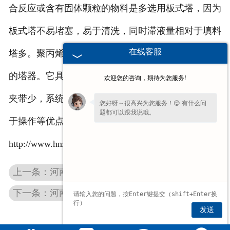
合反应或含有固体颗粒的物料是多选用板式塔，因为
板式塔不易堵塞，易于清洗，同时滞液量相对于填料
在线客服
塔多。聚丙烯，
河南聚氯乙烯塔器
是
河南塔器
中常见
的塔器。它具有传质传热效果好，气液负荷高，雾沫
欢迎您的咨询，期待为您服务!
夹带少，系统阻力小，防堵性能好，除尘效果好，易
您好呀～很高兴为您服务！😊 有什么问
题都可以跟我说哦。
于操作等优点。有需要尾气吸收塔的请点击：
http://www.hnznsh.com
上一条：河南储油罐
下一条：河南填料吸收塔
发送