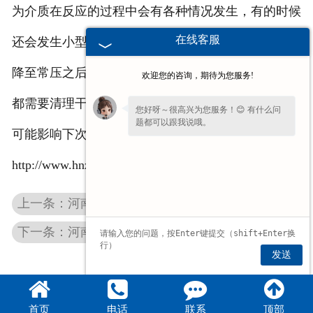
为介质在反应的过程中会有各种情况发生，有的时候
在线客服
还会发生小型的爆炸，所以要等介质冷却之后，压力
降至常压之后再打开反应釜，而每次的反应结束之后
欢迎您的咨询，期待为您服务!
都需要清理干净反应釜，因为一定有物质残留，就有
您好呀～很高兴为您服务！😊 有什么问
题都可以跟我说哦。
可能影响下次的反应过程。了解硫化釜详情请点击：
http://www.hnznsh.com/
上一条：河南蒸养釜
下一条：河南熔硫釜
发送
首页
电话
联系
顶部