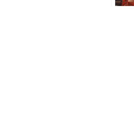
网站首页
公司概况
产品
版权所有：河南泓阳压力容器有限公司 Copyright 2
温贮槽,液氮储罐,液氨储罐,液氧储罐 ,天然气储