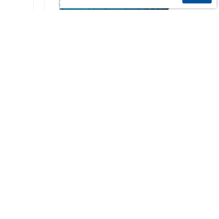
河南蒸压釜
9
10
11
»
系我们
网站地图
？河南泓阳压力容器有限公司专注生产各种储罐.比如低温储罐,低
，严禁转载或镜像，违者必究！
豫ICP备19046954号-3