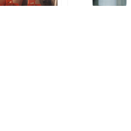
河南蒸养釜
河南发酵罐
«
1
2
3
4
5
6
7
8
中心
新闻中心
发货现场
联
026 低温储罐生产哪家好？液化气储罐报价是多少？液氨储罐产品质量怎么样
罐,液化气储罐,二氧化碳储罐,液氯储罐如有需要欢迎致电咨询！ 版权所有
豫公网安备 41071102001029号
热门城市：
河南
河北
江苏
辽阳
山东
安徽
宁波
江西